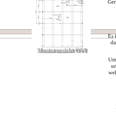
Ger
Es 
da
Um 
un
wel