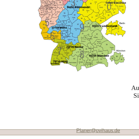
Au
Si
Planer@ovihaus.de