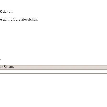
 € der qm.
ie geringfügig abweichen.
.
ür Sie an.