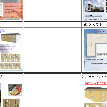
50 XXX Plan
 2
52 HH 77 / E