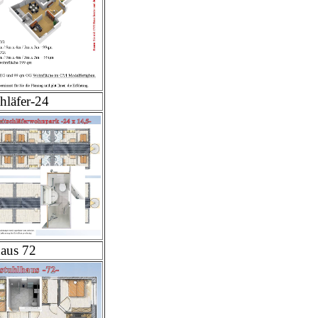
hläfer-24
haus 72