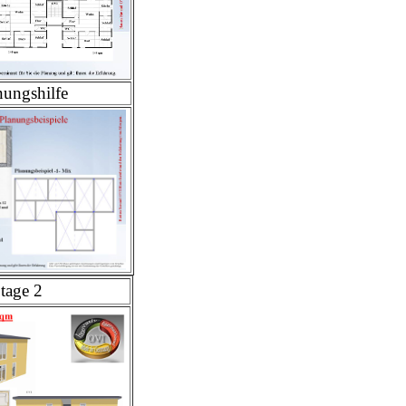
ungshilfe
tage 2