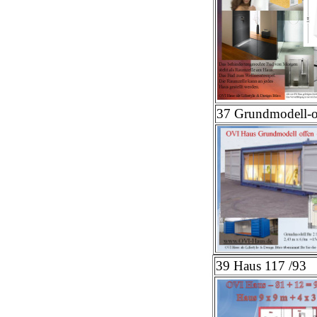
37
Grundmodell-o
39 Haus 117 /93