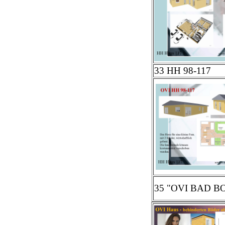
33 HH 98-117
35 "OVI BAD B