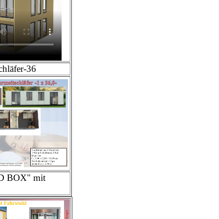
chläfer-36
D BOX" mit