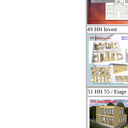
49 HH Invest
51 HH 55 / Etage