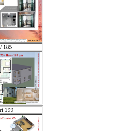
/ 185
rt 199