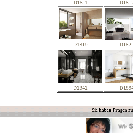
D1811
D181
D1819
D182
D1841
D186
Sie haben Fragen zu 