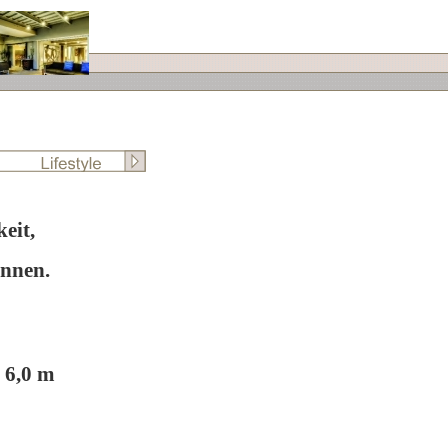
eit,
önnen.
 6,0 m