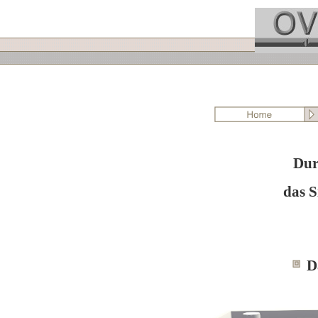
Dur
das S
D