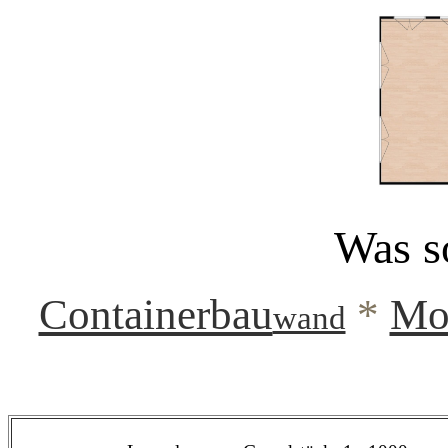
Was so
Containerbau
*
Mo
wand